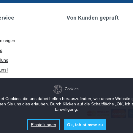
rvice
Von Kunden geprüft
nzeigen
g
lung
uns!
Cookies
t Cookies, die uns dabei helfen herauszufinden, wie unsere Website 
 Sie uns dies erlauben. Durch Klicken auf die Schaltfläche „OK, ich s
Einwilligung.
Einstellungen
Ok, ich stimme zu