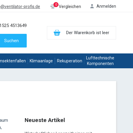
0
Anmelden
o@ventilator-profis.de
Vergleichen
1525 4513649
Der Warenkorb ist leer
Suchen
Lufttechnische
Insektenfallen
Klimaanlage
Rekuperation
Komponenten
Neueste Artikel
Raum
,