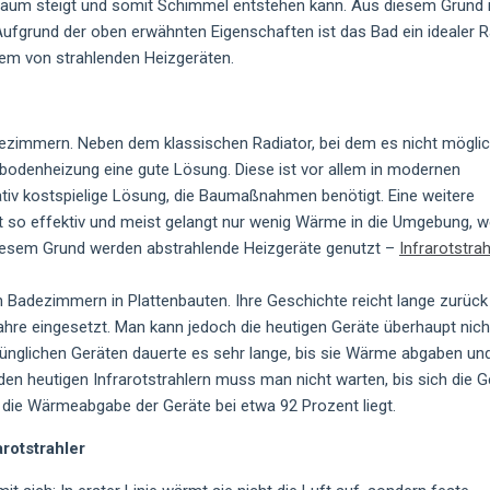
 Raum steigt und somit Schimmel entstehen kann. Aus diesem Grund i
. Aufgrund der oben erwähnten Eigenschaften ist das Bad ein idealer
lem von strahlenden Heizgeräten.
dezimmern. Neben dem klassischen Radiator, bei dem es nicht möglich
ußbodenheizung eine gute Lösung. Diese ist vor allem in modernen
lativ kostspielige Lösung, die Baumaßnahmen benötigt. Eine weitere
ht so effektiv und meist gelangt nur wenig Wärme in die Umgebung, 
diesem Grund werden abstrahlende Heizgeräte genutzt –
Infrarotstrah
 Badezimmern in Plattenbauten. Ihre Geschichte reicht lange zurück
hre eingesetzt. Man kann jedoch die heutigen Geräte überhaupt nic
rünglichen Geräten dauerte es sehr lange, bis sie Wärme abgaben und
den heutigen Infrarotstrahlern muss man nicht warten, bis sich die G
 die Wärmeabgabe der Geräte bei etwa 92 Prozent liegt.
arotstrahler