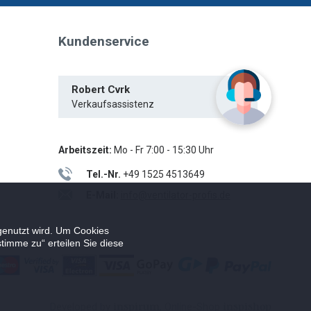
Kundenservice
Robert Cvrk
Verkaufsassistenz
Arbeitszeit:
Mo - Fr 7:00 - 15:30 Uhr
Tel.-Nr.
+49 1525 4513649
E-Mail:
info@ventilator-profis.de
genutzt wird. Um Cookies
timme zu“ erteilen Sie diese
inspirum
inspishop
Developed by
, Online-Shop