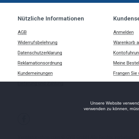
Nützliche Informationen
Kundense
AGB
Anmelden
Widerrufsbelehrung
Warenkorb a
Datenschutzerklarung
Kontofuhrun
Reklamationsordnung
Meine Bestel
Kundemeinungen
Frangen Sie 
Lieferung und Zahlung
Unsere Website verwende
verwenden zu können, müssen
Ventilator-shop.com
© CVB GmbH
Alle Rechte vorbehalten