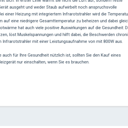
it sich: In erster Linie wärmt sie nicht die Luft auf, sondern feste
erät ausgeht und weder Staub aufwirbelt noch anspruchsvolle
 einer Heizung mit integriertem Infrarotstrahler wird die Temperatu
um auf eine niedrigere Gesamttemperatur zu beheizen und dabei gleic
otwärme hat auch viele positive Auswirkungen auf die Gesundheit: 
rzen, löst Muskelspannungen und hilft dabei, die Beschwerden chron
t ein Infrarotstrahler mit einer Leistungsaufnahme von mit 800W aus.
e auch für Ihre Gesundheit nützlich ist, sollten Sie den Kauf eines
Heizgerät nur einschalten, wenn Sie es brauchen.