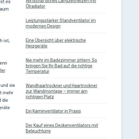
Wirtschaftliches Langzeitheizen mit
st es
Ölradiator
 Raum
Leistungsstarker Standventilator im
modernen Design
 ist,
Eine Übersicht über elektrische
Heizgeräte
Nie mehr im Badezimmer zittern: So
wenn
bringen Sie Ihr Bad auf die richtige
ler
.
Temperatur
 und sie
Wandhaartrockner und Haartrockner
zur Wandmontage – immer am
ht mehr
richtigen Platz
 die
eräte
Ein Kaminventilator in Praxis
Der Kauf eines Deckenventilators mit
Beleuchtung