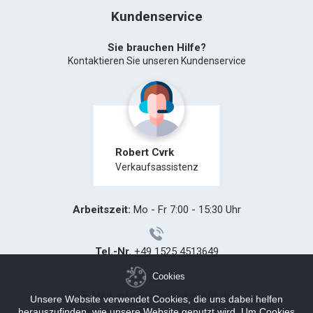
Kundenservice
Sie brauchen Hilfe?
Kontaktieren Sie unseren Kundenservice
Robert Cvrk
Verkaufsassistenz
Arbeitszeit:
Mo - Fr 7:00 - 15:30 Uhr
Tel.-Nr.
+49 1525 4513649
Cookies
E-Mail:
info@ventilator-profis.de
Unsere Website verwendet Cookies, die uns dabei helfen
herauszufinden, wie unsere Website genutzt wird. Um Cookies